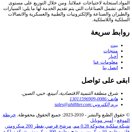
المواد.استجابة لاحتياجات عملائنا. ومن خلال التوزيع على مستوى
العالم، تشمل الصناعات التي يتم تقديم الخدمة لها ما يلي: السيارات
والطيران والصناعة والإلكترونيات والطبية والعسكرية والاتصالات
السلكية واللاسلكية.
روابط سريعة
بيت
منتجات
أخبار
معلومات عنا
اتصل بنا
ابقى على تواصل
شرق منطقة التنمية الاقتصادية، آنبينغ، خبي، الصين.
هاتف:
0086-13011596909
بريد إلكتروني:
sales@ahtfilter.com
© حقوق الطبع والنشر - 2010-2023: جميع الحقوق محفوظة.
خريطة
الموقع
-
أمبير موبايل
شبكة سلكية محبوكة 0.28 مم
,
مرشح قرصي بقطر 200 ميكرومتر
,
فلتر مطوي 10 ميكرون
,
مرشح مطوي 300 ميكرومتر
,
شبكة سلكية