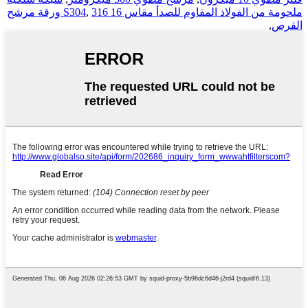
ملحومة من الفولاذ المقاوم للصدأ مقاس 16 S304
,
316 ورقة مرشح
القرص
,