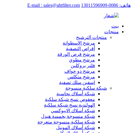
هاتف: 0086-13011596909
E-mail : sales@ahtfilter.com
بيت
منتجات
منتجات الترشيح
مرشح الاسطوانة
أقراص التصفية
مرشح قرص الورقة
مرشح مطوي
فلتر بروكلين
مرشح ذو حواف
مرشح متكلس
إسفين سلك تصفية
شبكة سلكية منسوجة
شبكة أسلاك نحاسية
معقوص نسج شبكة سلكية
الهولندية نسج شبكة سلكية
شبكة أسلاك الايبوكسي
شبكة منسوجة بخمسة هيدل
شبكة سلكية منسوجة متعرجة
شبكة أسلاك المونيل