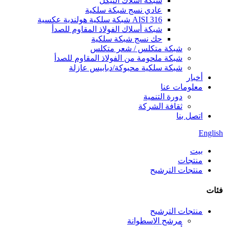
شبكة أسلاك النيكل
عادي نسج شبكة سلكية
AISI 316 شبكة سلكية هولندية عكسية
شبكة أسلاك الفولاذ المقاوم للصدأ
حك نسج شبكة سلكية
شبكة متكلس / شعر متكلس
شبكة ملحومة من الفولاذ المقاوم للصدأ
شبكة سلكية محبوكة/دبابيس عازلة
أخبار
معلومات عنا
دورة التنمية
ثقافة الشركة
اتصل بنا
English
بيت
منتجات
منتجات الترشيح
فئات
منتجات الترشيح
مرشح الاسطوانة