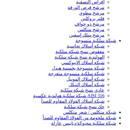
أقراص التصفية
مرشح قرص الورقة
مرشح مطوي
فلتر بروكلين
مرشح ذو حواف
مرشح متكلس
مرشح سلك إسفين
شبكة سلكية منسوجة
شبكة أسلاك نحاسية
معقوص نسج شبكة سلكية
الهولندية نسج شبكة سلكية
شبكة أسلاك الايبوكسي
شبكة منسوجة بخمسة هيدل
شبكة سلكية منسوجة متعرجة
شبكة أسلاك المونيل
شبكة أسلاك النيكل
عادي نسج شبكة سلكية
AISI 316 شبكة سلكية هولندية عكسية
شبكة أسلاك الفولاذ المقاوم للصدأ
حك نسج شبكة سلكية
شبكة متكلس / شعر متكلس
شبكة ملحومة من الفولاذ المقاوم للصدأ
شبكة سلكية محبوكة/دبابيس عازلة