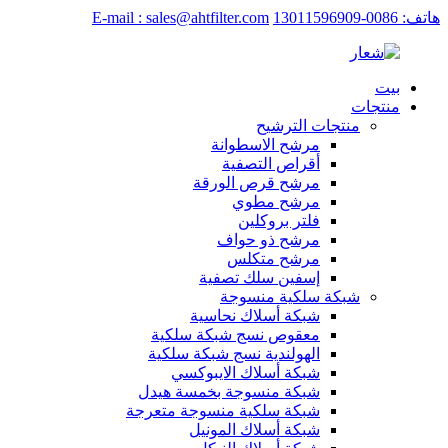
هاتف: 0086-13011596909
E-mail : sales@ahtfilter.com
بيت
منتجات
منتجات الترشيح
مرشح الاسطوانة
أقراص التصفية
مرشح قرص الورقة
مرشح مطوي
فلتر بروكلين
مرشح ذو حواف
مرشح متكلس
إسفين سلك تصفية
شبكة سلكية منسوجة
شبكة أسلاك نحاسية
معقوص نسج شبكة سلكية
الهولندية نسج شبكة سلكية
شبكة أسلاك الايبوكسي
شبكة منسوجة بخمسة هيدل
شبكة سلكية منسوجة متعرجة
شبكة أسلاك المونيل