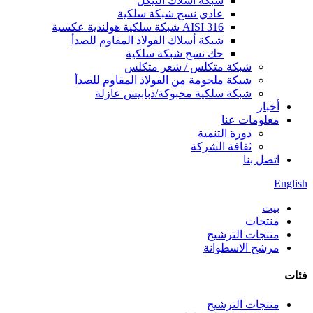
شبكة أسلاك النيكل
عادي نسج شبكة سلكية
AISI 316 شبكة سلكية هولندية عكسية
شبكة أسلاك الفولاذ المقاوم للصدأ
حك نسج شبكة سلكية
شبكة متكلس / شعر متكلس
شبكة ملحومة من الفولاذ المقاوم للصدأ
شبكة سلكية محبوكة/دبابيس عازلة
أخبار
معلومات عنا
دورة التنمية
ثقافة الشركة
اتصل بنا
English
بيت
منتجات
منتجات الترشيح
مرشح الاسطوانة
فئات
منتجات الترشيح