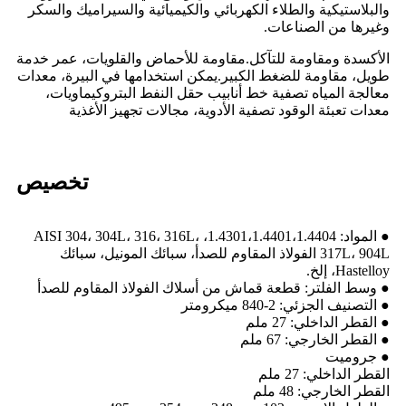
والبلاستيكية والطلاء الكهربائي والكيميائية والسيراميك والسكر
وغيرها من الصناعات.
الأكسدة ومقاومة للتآكل.مقاومة للأحماض والقلويات، عمر خدمة
طويل، مقاومة للضغط الكبير.يمكن استخدامها في البيرة، معدات
معالجة المياه تصفية خط أنابيب حقل النفط البتروكيماويات،
معدات تعبئة الوقود تصفية الأدوية، مجالات تجهيز الأغذية
تخصيص
● المواد: 1.4301،1.4401،1.4404، AISI 304، 304L، 316، 316L،
317L، 904L الفولاذ المقاوم للصدأ، سبائك المونيل، سبائك
Hastelloy، إلخ.
● وسط الفلتر: قطعة قماش من أسلاك الفولاذ المقاوم للصدأ
● التصنيف الجزئي: 2-840 ميكرومتر
● القطر الداخلي: 27 ملم
● القطر الخارجي: 67 ملم
● جروميت
القطر الداخلي: 27 ملم
القطر الخارجي: 48 ملم