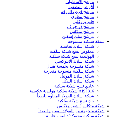
مرشح الاسطوانة
أقراص التصفية
مرشح قرص الورقة
مرشح مطوي
فلتر بروكلين
مرشح ذو حواف
مرشح متكلس
مرشح سلك إسفين
شبكة سلكية منسوجة
شبكة أسلاك نحاسية
معقوص نسج شبكة سلكية
الهولندية نسج شبكة سلكية
شبكة أسلاك الايبوكسي
شبكة منسوجة بخمسة هيدل
شبكة سلكية منسوجة متعرجة
شبكة أسلاك المونيل
شبكة أسلاك النيكل
عادي نسج شبكة سلكية
AISI 316 شبكة سلكية هولندية عكسية
شبكة أسلاك الفولاذ المقاوم للصدأ
حك نسج شبكة سلكية
شبكة متكلس / شعر متكلس
شبكة ملحومة من الفولاذ المقاوم للصدأ
شبكة سلكية محبوكة/دبابيس عازلة