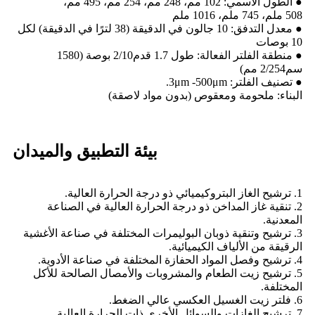
● الطول الاسمي: 102 مم، 248 مم، 254 مم، 495 مم،
508 ملم، 745 ملم، 1016 ملم
● معدل التدفق: 10 جالون في الدقيقة (38 لترًا في الدقيقة) لكل
10 بوصات
● منطقة الفلتر الفعالة: طول 1.7 قدم2/10 بوصة (1580
سم2/254 مم)
● تصنيف الفلتر: 3μm -500μm.
البناء: ملحومة ومعقوص (بدون مواد لاصقة)
بيئة التطبيق والميدان
1. ترشيح الغاز البتروكيميائي ذو درجة الحرارة العالية.
2. تنقية غاز المداخن ذو درجة الحرارة العالية في الصناعة
المعدنية.
3. ترشيح وتنقية ذوبان البوليمرات المختلفة في صناعة الأغشية
الرقيقة من الألياف الكيميائية.
4. ترشيح وفصل المواد الحفازة المختلفة في صناعة الأدوية.
5. ترشيح زيت الطعام والمشروبات والأمصال الصالحة للأكل
المختلفة.
6. فلتر زيت الغسيل العكسي عالي الضغط.
7. ترشيح الغازات والسوائل الأخرى ذات الحرارة العالية.