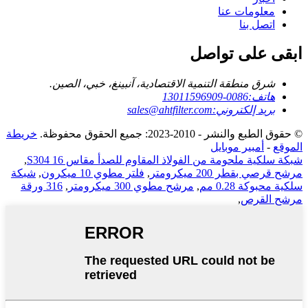
معلومات عنا
اتصل بنا
ابقى على تواصل
شرق منطقة التنمية الاقتصادية، آنبينغ، خبي، الصين.
هاتف:
0086-13011596909
بريد إلكتروني:
sales@ahtfilter.com
© حقوق الطبع والنشر - 2010-2023: جميع الحقوق محفوظة.
خريطة
الموقع
-
أمبير موبايل
شبكة سلكية ملحومة من الفولاذ المقاوم للصدأ مقاس 16 S304
,
مرشح قرصي بقطر 200 ميكرومتر
,
فلتر مطوي 10 ميكرون
,
شبكة
سلكية محبوكة 0.28 مم
,
مرشح مطوي 300 ميكرومتر
,
316 ورقة
مرشح القرص
,